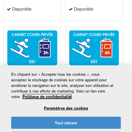
Disponible
Disponible
Carnet 3 hres cours privés
Carnet 6 hres cours privés
En cliquant sur « Accepter tous les cookies », vous
- Ski
- Ski
acceptez le stockage de cookies sur votre appareil pour
améliorer la navigation sur le site, analyser son utilisation et
À partir de 224,00 $CA
À partir de 416,00 $CA
contribuer à nos efforts de marketing. Voici un lien vers
notre
Politique de confidentialité
Disponible
Disponible
Paramètres des cookies
Tout refuser
© 2026 Vallée Bleue - Station Vallée Bleue.