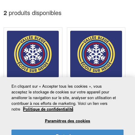
2
produits disponibles
Défis Tout-Terrain Planche,
Planche à neige - Adultes -
En cliquant sur « Accepter tous les cookies », vous
7-13 ans
Conseil
acceptez le stockage de cookies sur votre appareil pour
améliorer la navigation sur le site, analyser son utilisation et
385,00 $CA
285,00 $CA
contribuer à nos efforts de marketing. Voici un lien vers
notre
Politique de confidentialité
Disponible
Disponible
Paramètres des cookies