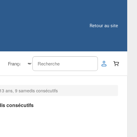
Retour au site
-13 ans, 9 samedis consécutifs
dis consécutifs