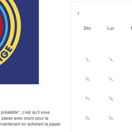
Dim
Lun
3
4
10
11
17
18
préalable'', c’est qu’il vous
e passe avec cours pour la
24
25
 maintenant en achetant la passe