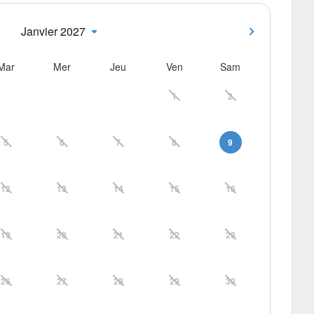
Janvier 2027
Mar
Mer
Jeu
Ven
Sam
1
2
5
6
7
8
9
12
13
14
15
16
19
20
21
22
23
26
27
28
29
30